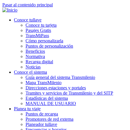
Pasar al contenido principal
Conoce tullave
Navegación
Conoce tu tarjeta
principal
Pasajes Gratis
TransMiPass
Cómo personalizarla
Puntos de personalización
Beneficios
Normativa
Recarga digital
Noticias
Conoce el sistema
Guía general del sistema Transmilenio
Mapa TransMilenio
Direcciones estaciones y portales
Tramites y servicios de Transmilenio y del SITP
Estadísticas del sistema
MANUAL DE USUARIO
Planea tu viaje
Puntos de recarga
Promotores de red externa
Planeador tullave
Frecuencias y horarios