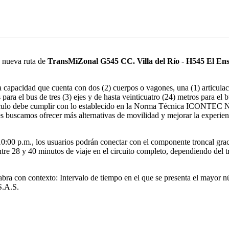
la nueva ruta de
TransMiZonal G545 CC. Villa del Río
-
H545 El En
 capacidad que cuenta con dos (2) cuerpos o vagones, una (1) articulaci
ara el bus de tres (3) ejes y de hasta veinticuatro (24) metros para el 
hículo debe cumplir con lo establecido en la Norma Técnica ICONTEC N
buscamos ofrecer más alternativas de movilidad y mejorar la experienci
10:00 p.m., los usuarios podrán conectar con el componente troncal grac
re 28 y 40 minutos de viaje en el circuito completo, dependiendo del t
ra con contexto: Intervalo de tiempo en el que se presenta el mayor nú
 S.A.S.