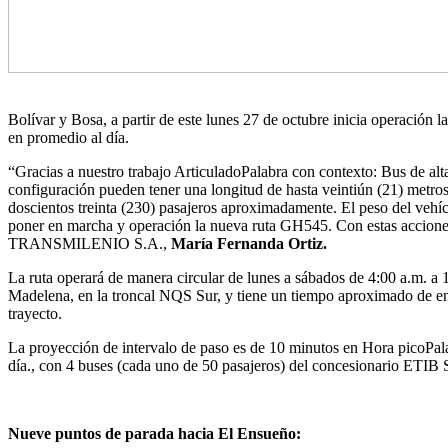
Bolívar y Bosa, a partir de este lunes 27 de octubre inicia operación 
en promedio al día.
“Gracias a nuestro trabajo ArticuladoPalabra con contexto: Bus de alta
configuración pueden tener una longitud de hasta veintiún (21) metros p
doscientos treinta (230) pasajeros aproximadamente. El peso del ve
poner en marcha y operación la nueva ruta GH545. Con estas acciones 
TRANSMILENIO S.A.,
María Fernanda Ortiz.
La ruta operará de manera circular de lunes a sábados de 4:00 a.m. a 
Madelena, en la troncal NQS Sur, y tiene un tiempo aproximado de ent
trayecto.
La proyección de intervalo de paso es de 10 minutos en Hora picoPalab
día., con 4 buses (cada uno de 50 pasajeros) del concesionario ETIB
Nueve puntos de parada hacia El Ensueño: