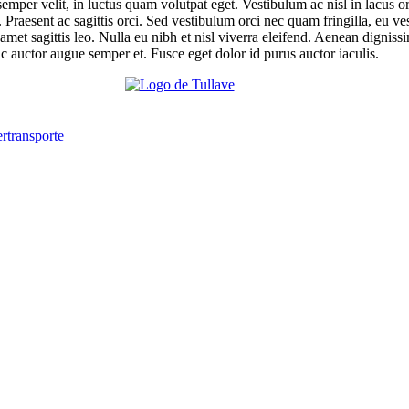
emper velit, in luctus quam volutpat eget. Vestibulum ac nisl in lacus o
Praesent ac sagittis orci. Sed vestibulum orci nec quam fringilla, eu 
amet sagittis leo. Nulla eu nibh et nisl viverra eleifend. Aenean dignissi
ac auctor augue semper et. Fusce eget dolor id purus auctor iaculis.