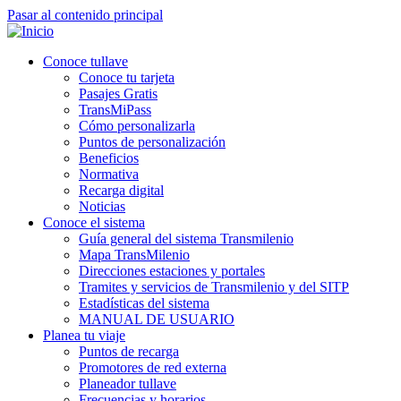
Pasar al contenido principal
Conoce tullave
Navegación
Conoce tu tarjeta
principal
Pasajes Gratis
TransMiPass
Cómo personalizarla
Puntos de personalización
Beneficios
Normativa
Recarga digital
Noticias
Conoce el sistema
Guía general del sistema Transmilenio
Mapa TransMilenio
Direcciones estaciones y portales
Tramites y servicios de Transmilenio y del SITP
Estadísticas del sistema
MANUAL DE USUARIO
Planea tu viaje
Puntos de recarga
Promotores de red externa
Planeador tullave
Frecuencias y horarios