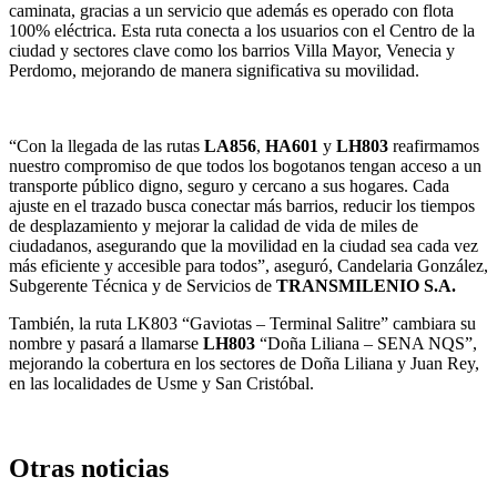
caminata, gracias a un servicio que además es operado con flota
100% eléctrica. Esta ruta conecta a los usuarios con el Centro de la
ciudad y sectores clave como los barrios Villa Mayor, Venecia y
Perdomo, mejorando de manera significativa su movilidad.
“Con la llegada de las rutas
LA856
,
HA601
y
LH803
reafirmamos
nuestro compromiso de que todos los bogotanos tengan acceso a un
transporte público digno, seguro y cercano a sus hogares. Cada
ajuste en el trazado busca conectar más barrios, reducir los tiempos
de desplazamiento y mejorar la calidad de vida de miles de
ciudadanos, asegurando que la movilidad en la ciudad sea cada vez
más eficiente y accesible para todos”, aseguró, Candelaria González,
Subgerente Técnica y de Servicios de
TRANSMILENIO S.A.
También, la ruta LK803 “Gaviotas – Terminal Salitre” cambiara su
nombre y pasará a llamarse
LH803
“Doña Liliana – SENA NQS”,
mejorando la cobertura en los sectores de Doña Liliana y Juan Rey,
en las localidades de Usme y San Cristóbal.
Otras noticias